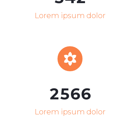
Lorem ipsum dolor


2
5
6
6
Lorem ipsum dolor