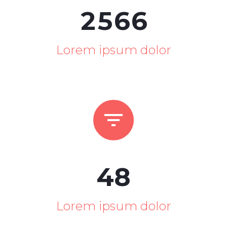
2
5
6
6
Lorem ipsum dolor


4
8
Lorem ipsum dolor