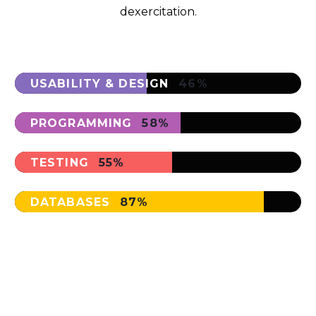
dexercitation.
USABILITY & DESIGN
46%
PROGRAMMING
58%
TESTING
55%
DATABASES
87%