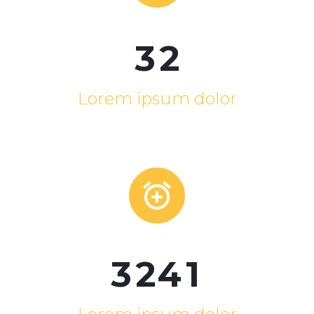
3
2
Lorem ipsum dolor


3
2
4
1