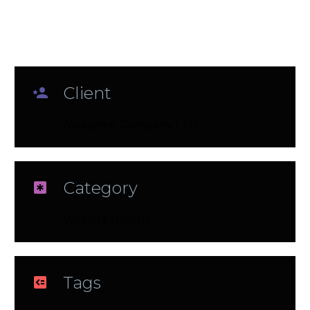
Client

Awesome Company LTD
Category

Website Design
Tags
