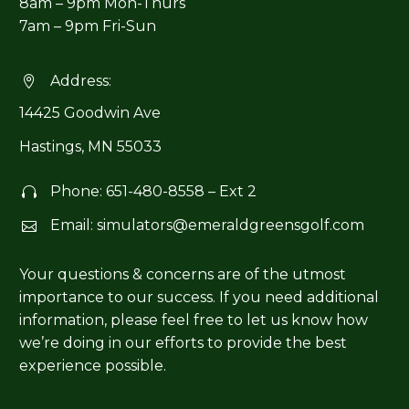
8am – 9pm Mon-Thurs
7am – 9pm Fri-Sun
Address:


14425 Goodwin Ave
Hastings, MN 55033
Phone:
651-480-8558
– Ext 2


Email:
simulators@emeraldgreensgolf.com


Your questions & concerns are of the utmost
importance to our success. If you need additional
information, please feel free to let us know how
we’re doing in our efforts to provide the best
experience possible.