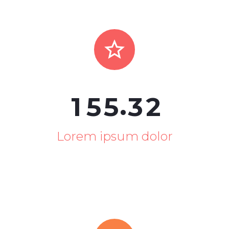


.
1
5
5
3
2
Lorem ipsum dolor