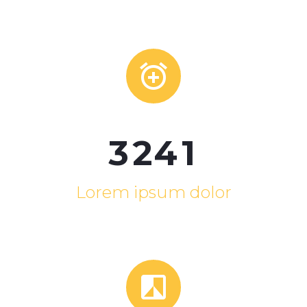


3
2
4
1
Lorem ipsum dolor

