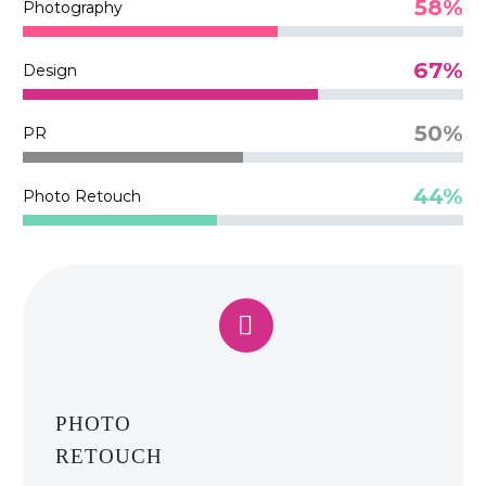
58%
Photography
67%
Design
50%
PR
44%
Photo Retouch


PHOTO
RETOUCH