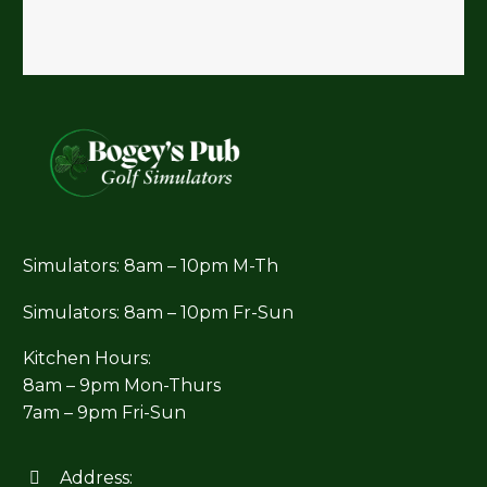
Simulators: 8am – 10pm M-Th
Simulators: 8am – 10pm Fr-Sun
Kitchen Hours:
8am – 9pm Mon-Thurs
7am – 9pm Fri-Sun
Address:

